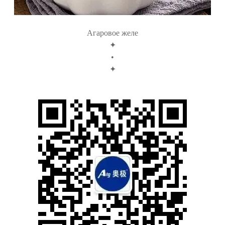
Агаровое желе
✦
•
✦