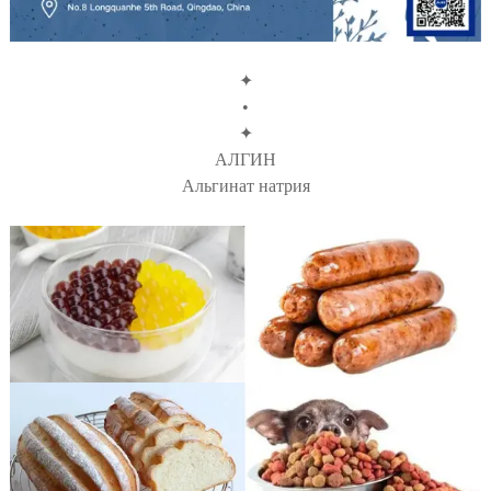
✦
•
✦
АЛГИН
Альгинат натрия