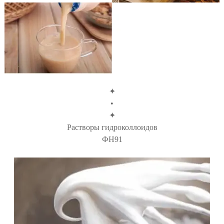
✦
•
✦
Растворы гидроколлоидов
ФН91