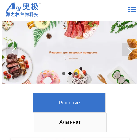

Решение
Альгинат