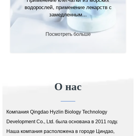
Применение клетчатки из морских
соль одновалентного металла альгиновой
водорослей, применение лекарств с
кислоты...
замедленным...
Посмотреть больше
Посмотреть больше
О нас
Лития альгинат
(C
H
O
Li)
6
7
6
n
———
———
Компания Qingdao Hyzlin Biology Technology
Альгинат лития представляет собой соль
Development Co., Ltd. была основана в 2011 году.
одновалентного металла альгиновой...
Наша компания расположена в городе Циндао,