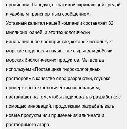
провинция Шаньдун, с красивой окружающей средой
Посмотреть больше
и удобным транспортным сообщением.
Уставный капитал нашей компании составляет 32
миллиона юаней, и это технологически
инновационное предприятие, которое использует
морские водоросли в качестве сырья для добычи
морских биологических продуктов. Мы всегда
Альгинат магния
используем «Поставщика гидроколлоидных
{(C
H
O
)
Mg}
6
7
6
2
n
растворов» в качестве ядра разработки, глубоко
———
привержены технологическим инновациям,
Альгинат магния представляет собой
настаивают на том, чтобы лидировать в разработке с
соль двухвалентного металла и
помощью инноваций, продолжаем разрабатывать
альгиновой кислоты...
новые продукты или применения альгината и
Посмотреть больше
растворимого агара.