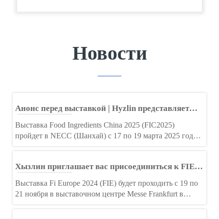
Новости
———
Анонс перед выставкой | Hyzlin представляет
новые продукты на FIC 2025
Выставка Food Ingredients China 2025 (FIC2025)
пройдет в NECC (Шанхай) с 17 по 19 марта 2025 года,
соберет 1632 экспонента и, как ожидается, привлечет
более 150 000 отечественных и зарубежных
Хызлин приглашает вас присоединиться к FIE,
специалистов.
чтобы создать новую главу в пищевой
Выставка Fi Europe 2024 (FIE) будет проходить с 19 по
промышленности!
21 ноября в выставочном центре Messe Frankfurt в
Германии. На этой выставке соберутся эксперты в
области исследований и разработок, производители,