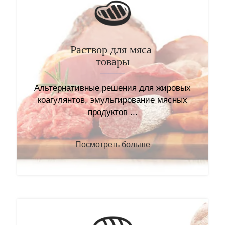
Альгинат калия
Раствор для мяса
（C
H
O
K）
6
7
6
n
товары
———
———
Альтернативные решения для жировых
Альгинат калия, полисахарид,
коагулянтов, эмульгирование мясных
извлеченный из
продуктов ...
ламинарии ...
Посмотреть больше
Посмотреть больше