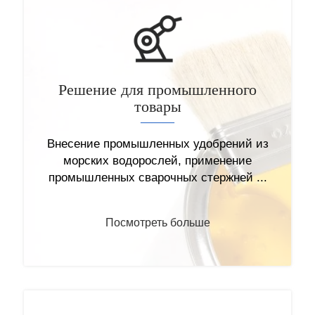
Решение для промышленного
Альгинат натрия
товары
C
H
O
Na）
———
6
6
7
6
n
Внесение промышленных удобрений из
———
морских водорослей, применение
Альгинат натрия - это разновидность
промышленных сварочных стержней ...
полисахарида, извлекаемого...
Посмотреть больше
Посмотреть больше