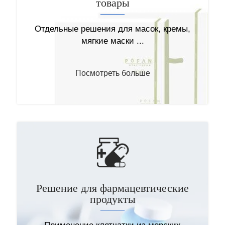
товары
———
Альгинат кальция (CAS Reg. № 9005–35–
0) представляет собой кальциевую соль
Отдельные решения для масок, кремы,
...
мягкие маски ...
Посмотреть больше
Посмотреть больше
Альгинат аммония
(C
H
O
NH
)
Решение для фармацевтические
6
7
6
4
n
продукты
———
———
Альгинат аммония представляет собой