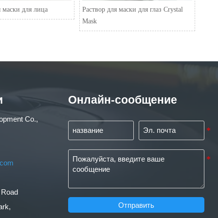
 маски для лица
Раствор для маски для глаз Crystal
Mask
и
Онлайн-сообщение
lopment Co.,
.com
m
h Road
Отправить
ark,