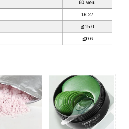
80 меш
18-27
≦15.0
≦0.6