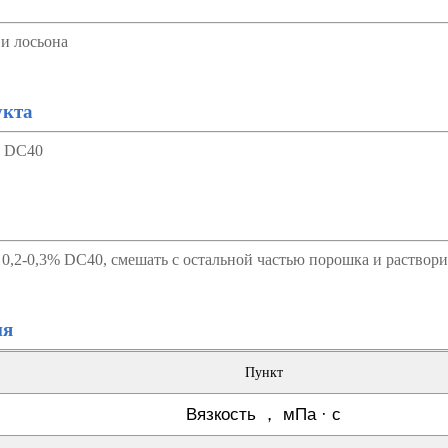
 и лосьона
укта
： DC40
0,2-0,3% DC40, смешать с остальной частью порошка и раствори
ия
Пункт
Вязкость ， мПа · с