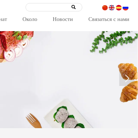

нат
Около
Новости
Связаться с нами