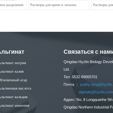
ипа разделения
Растворы для крема и лосьона
Растворы для
Альгинат
Связаться с нам
Qingdao Hyzlin Biology Deve
Альгинат натрия
Ltd.
Альгинат калия
Тел. 0532-89065701
Мгновенный агар
Почта ：
jurphy-tang@hyzlin
Альгиновая кислота
alginate@hyzlin.co
Альгинат кальция
Адрес: No. 8 Longquanhe 5t
Альгинат аммония
Qingdao Northern Industrial P